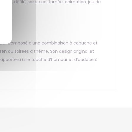
arade, défilé, soirée costumée, animation, jeu de
ulte. Composé d’une combinaison à capuche et
ween ou soirées à thème. Son design original et
s, il apportera une touche d’humour et d’audace à