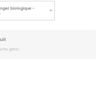
Winnie
ger biologique -
L
Zelda
Zorro
uit
che, gants