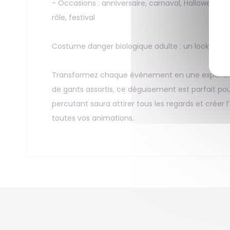
- Occasions : anniversaire, carnaval, Halloween, 
rôle, festival
Costume danger biologique adulte : un look percu
Transformez chaque événement en une expérienc
de gants assortis, ce déguisement est parfait pour
percutant saura attirer tous les regards et créer l
toutes vos animations.