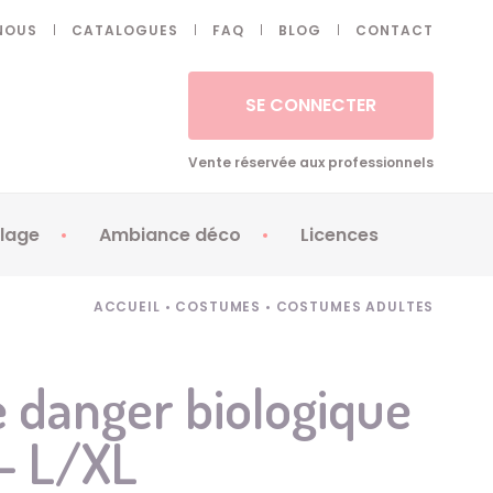
NOUS
CATALOGUES
FAQ
BLOG
CONTACT
SE CONNECTER
Vente réservée aux professionnels
lage
Ambiance déco
Licences
 ongles - Faux cils
Artifices
Apéricubes
ACCUEIL
•
COSTUMES
•
COSTUMES ADULTES
illes
Art de la table
Babybel
illage
Automates
Brice de Nice
 danger biologique
ays
Ballons
Demon Slayer
 - L/XL
ss
Bougies
Disney Princess
ouages
Décoration
Fée Clochette