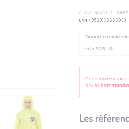
Serre-têtes
CODE PRODUIT
: 6668
Sets d'accessoires
EAN
: 3523160666833
Autres accessoires
Quantité minima
Info PCB
: 36
Connectez-vous pou
prix et
commander 
Les référenc