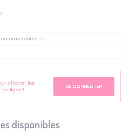
Helium
La Reine des Neiges
3
Pinatas
Lapins Crétins
Aérosols
La Vache Qui Rit
L'étrange Noël Mr 
le commandable
: 1
Minecraft
Minnie
Petronix Defenders
Pokémon
r afficher les
SE CONNECTER
en ligne
!
Robin des Bois
Sonic
Stitch
Super Mario
es disponibles
Vaiana