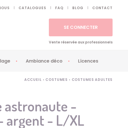
NOUS
CATALOGUES
FAQ
BLOG
CONTACT
SE CONNECTER
Vente réservée aux professionnels
lage
Ambiance déco
Licences
 ongles - Faux cils
Artifices
Apéricubes
ACCUEIL
•
COSTUMES
•
COSTUMES ADULTES
illes
Art de la table
Babybel
illage
Automates
Brice de Nice
 astronaute -
ays
Ballons
Demon Slayer
 argent - L/XL
ss
Bougies
Disney Princess
ouages
Décoration
Fée Clochette