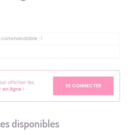
Helium
La Reine des Neiges
Pinatas
Lapins Crétins
Aérosols
La Vache Qui Rit
L'étrange Noël Mr 
le commandable
: 1
Minecraft
Minnie
Petronix Defenders
Pokémon
r afficher les
SE CONNECTER
en ligne
!
Robin des Bois
Sonic
Stitch
Super Mario
es disponibles
Vaiana