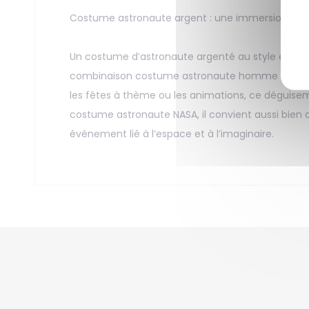
Costume astronaute argent : une immersion dans l
Un costume d’astronaute argenté au style éclatant
combinaison costume astronaute homme attire tous l
les fêtes à thème ou les animations, ce déguiseme
costume astronaute NASA, il convient aussi bie
événement lié à l’espace et à l’imaginaire.