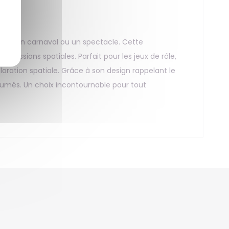
aire, un carnaval ou un spectacle. Cette
missions spatiales. Parfait pour les jeux de rôle,
loration spatiale. Grâce à son design rappelant le
umés. Un choix incontournable pour tout