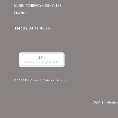
50160 TORIGNY-LES-VILLES
FRANCE
Tél : 02 33 77 43 75
© 2026 P'tit Clown
|
Créé par :
Startup
CGV
Mentio