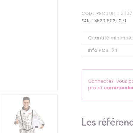
Serre-têtes
CODE PRODUIT
: 21107
Sets d'accessoires
EAN
: 3523160211071
Autres accessoires
Quantité minima
Info PCB
: 24
Connectez-vous pou
prix et
commander 
Les référenc