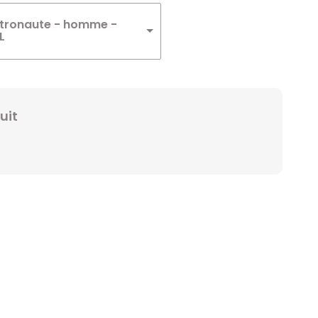
Winnie
tronaute - homme -
L
Zelda
Zorro
uit