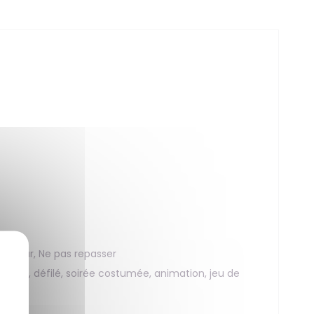
ambour, Ne pas repasser
arade, défilé, soirée costumée, animation, jeu de