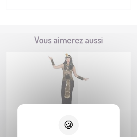
Vous aimerez aussi
44181
Costume Égyptienne - adulte - S/M