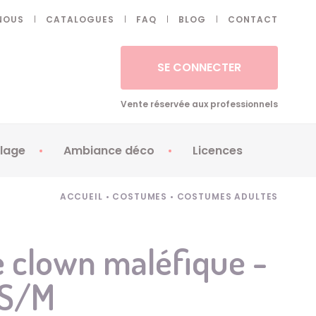
NOUS
CATALOGUES
FAQ
BLOG
CONTACT
SE CONNECTER
Vente réservée aux professionnels
lage
Ambiance déco
Licences
 ongles - Faux cils
Artifices
Apéricubes
ACCUEIL
•
COSTUMES
•
COSTUMES ADULTES
illes
Art de la table
Babybel
illage
Automates
Brice de Nice
 clown maléfique -
ays
Ballons
Demon Slayer
 S/M
ss
Bougies
Disney Princess
ouages
Décoration
Fée Clochette