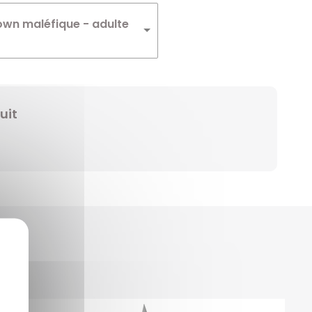
Winnie
wn maléfique - adulte
Zelda
Zorro
uit