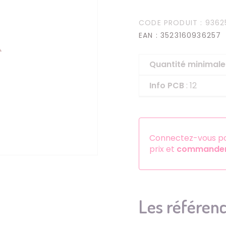
Serre-têtes
CODE PRODUIT
: 9362
Sets d'accessoires
EAN
: 3523160936257
Autres accessoires
Quantité minima
Info PCB
: 12
Connectez-vous pou
prix et
commander 
Les référenc