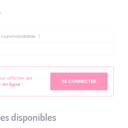
Helium
La Reine des Neiges
5
Pinatas
Lapins Crétins
Aérosols
La Vache Qui Rit
L'étrange Noël Mr 
le commandable
: 1
Minecraft
Minnie
Petronix Defenders
Pokémon
r afficher les
SE CONNECTER
en ligne
!
Robin des Bois
Sonic
Stitch
Super Mario
es disponibles
Vaiana