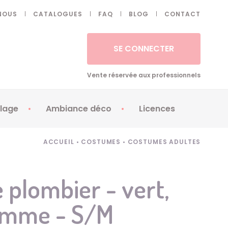
NOUS
CATALOGUES
FAQ
BLOG
CONTACT
SE CONNECTER
Vente réservée aux professionnels
lage
Ambiance déco
Licences
 ongles - Faux cils
Artifices
Apéricubes
ACCUEIL
•
COSTUMES
•
COSTUMES ADULTES
illes
Art de la table
Babybel
illage
Automates
Brice de Nice
plombier - vert,
ays
Ballons
Demon Slayer
femme - S/M
ss
Bougies
Disney Princess
ouages
Décoration
Fée Clochette