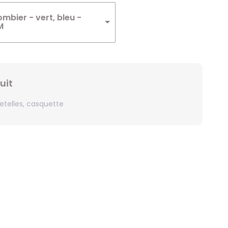
Winnie
mbier - vert, bleu -
M
Zelda
Zorro
uit
retelles, casquette