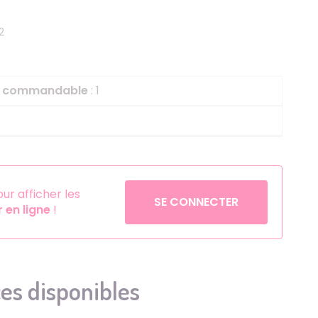
Helium
La Reine des Neiges
2
Pinatas
Lapins Crétins
Aérosols
La Vache Qui Rit
L'étrange Noël Mr 
le commandable
: 1
Minecraft
Minnie
Petronix Defenders
Pokémon
r afficher les
SE CONNECTER
en ligne
!
Robin des Bois
Sonic
Stitch
Super Mario
es disponibles
Vaiana