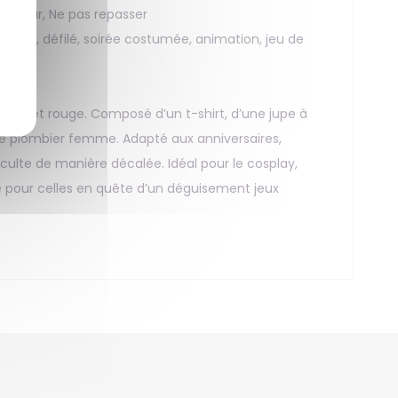
ambour, Ne pas repasser
arade, défilé, soirée costumée, animation, jeu de
eu et rouge. Composé d’un t-shirt, d’une jupe à
ue plombier femme. Adapté aux anniversaires,
ulte de manière décalée. Idéal pour le cosplay,
le pour celles en quête d’un déguisement jeux