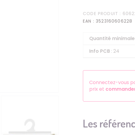
Serre-têtes
CODE PRODUIT
: 6062
Sets d'accessoires
EAN
: 3523160606228
Autres accessoires
Quantité minima
Info PCB
: 24
Connectez-vous pou
prix et
commander 
Les référenc