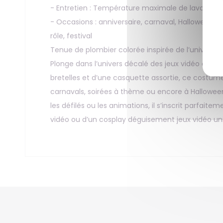
- Entretien : Température maximale de lavage de
- Occasions : anniversaire, carnaval, Halloween, 
rôle, festival
Tenue de plombier colorée inspirée de l’univers d
Plonge dans l’univers décalé des jeux vidéo ave
bretelles et d’une casquette assortie, ce costum
carnavals, soirées à thème ou encore à Hallowee
les défilés ou les animations, il s’inscrit parfa
vidéo ou d’un cosplay déguisement jeux vidéo uni