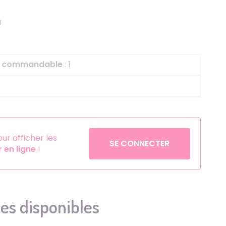
Helium
La Reine des Neiges
0
Pinatas
Lapins Crétins
Aérosols
La Vache Qui Rit
L'étrange Noël Mr 
le commandable
: 1
Minecraft
Minnie
Petronix Defenders
Pokémon
r afficher les
SE CONNECTER
en ligne
!
Robin des Bois
Sonic
Stitch
Super Mario
es disponibles
Vaiana