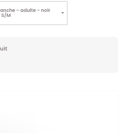
Winnie
anche - adulte - noir
- S/M
Zelda
Zorro
uit