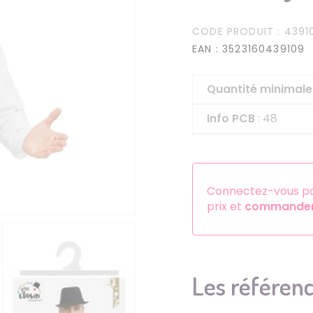
Serre-têtes
CODE PRODUIT
: 4391
Sets d'accessoires
EAN
: 3523160439109
Autres accessoires
Quantité minima
Info PCB
: 48
Connectez-vous pou
prix et
commander 
Les référenc