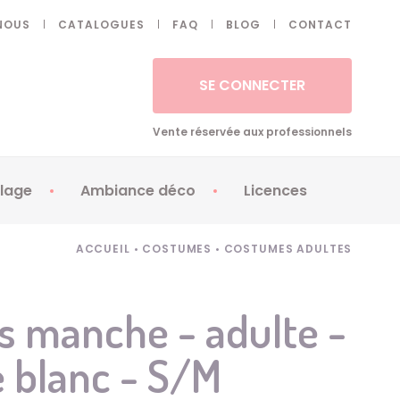
NOUS
CATALOGUES
FAQ
BLOG
CONTACT
SE CONNECTER
Vente réservée aux professionnels
lage
Ambiance déco
Licences
 ongles - Faux cils
Artifices
Apéricubes
ACCUEIL
•
COSTUMES
•
COSTUMES ADULTES
illes
Art de la table
Babybel
illage
Automates
Brice de Nice
ns manche - adulte -
ays
Ballons
Demon Slayer
é blanc - S/M
ss
Bougies
Disney Princess
ouages
Décoration
Fée Clochette