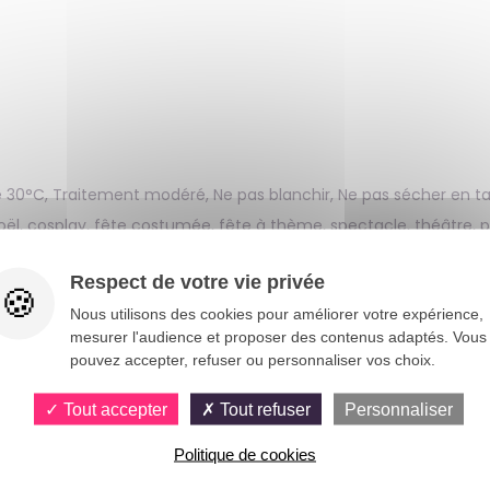
 30°C, Traitement modéré, Ne pas blanchir, Ne pas sécher en t
Noël, cosplay, fête costumée, fête à thème, spectacle, théâtre, p
Respect de votre vie privée
Nous utilisons des cookies pour améliorer votre expérience,
k décalé et original !
mesurer l'audience et proposer des contenus adaptés. Vous
pouvez accepter, refuser ou personnaliser vos choix.
e et d’originalité à tout déguisement adulte. Idéal pour les anni
pour les spectacles, les défilés ou les jeux de rôle, ce gilet s’in
Tout accepter
Tout refuser
Personnaliser
 composer une tenue marquante lors de toute animation festive.
Politique de cookies