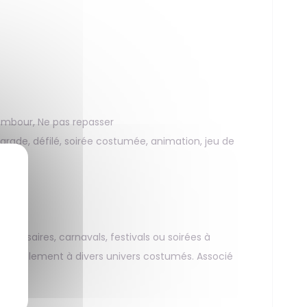
ambour, Ne pas repasser
arade, défilé, soirée costumée, animation, jeu de
versaires, carnavals, festivals ou soirées à
tègre facilement à divers univers costumés. Associé