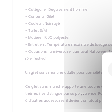
- Catégorie : Déguisement homme
- Contenu : Gilet
- Couleur : Noir rayé
- Taille : S/M
- Matière : 100% polyester
- Entretien : Température maximale de lavage de
- Occasions : anniversaire, carnaval, Halloween, 
rôle, festival
Un gilet sans manche adulte pour compléter un loo
Ce gilet sans manche apporte une touche d’éléganc
thème, il se distingue par sa polyvalence. Parfait 
à d’autres accessoires, il devient un atout pour