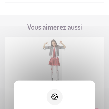
Vous aimerez aussi
83334
Costume étudiante sanglante - adulte - XS