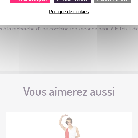
, idéal pour les spectacles, animations, festivals ou fêtes co
hème, parades ou jeux de rôle. Ce déguisement seconde peau se
Politique de cookies
play ou Halloween qu’aux événements privés tels que les EVG ou
rs à la recherche d’une combinaison seconde peau à la fois ludiq
Vous aimerez aussi