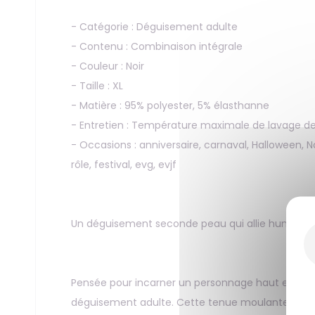
- Catégorie : Déguisement adulte
- Contenu : Combinaison intégrale
- Couleur : Noir
- Taille : XL
- Matière : 95% polyester, 5% élasthanne
- Entretien : Température maximale de lavage de
- Occasions : anniversaire, carnaval, Halloween, 
rôle, festival, evg, evjf
Un déguisement seconde peau qui allie humour, ori
Pensée pour incarner un personnage haut en cou
déguisement adulte. Cette tenue moulante assure