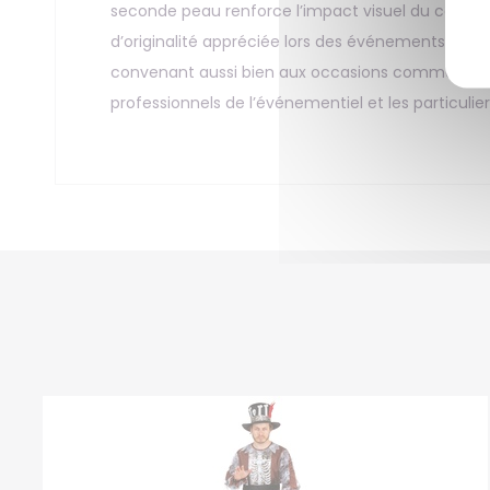
seconde peau renforce l’impact visuel du costume
d’originalité appréciée lors des événements à t
convenant aussi bien aux occasions comme le cos
professionnels de l’événementiel et les particulie