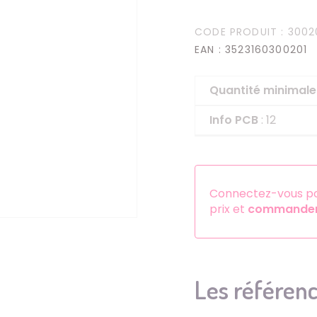
Serre-têtes
CODE PRODUIT
: 3002
Sets d'accessoires
EAN
: 3523160300201
Autres accessoires
Quantité minima
Info PCB
: 12
Connectez-vous pou
prix et
commander 
Les référenc