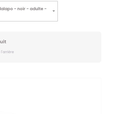
Winnie
lapo - noir - adulte -
Zelda
Zorro
uit
l'arrière