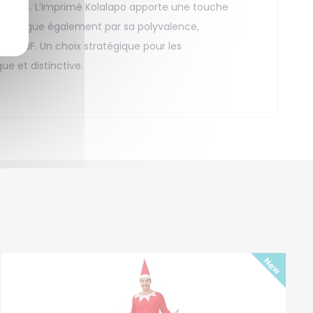
stumées. L’imprimé Kolalapo apporte une touche
 distingue également par sa polyvalence,
 EVJF. Un choix stratégique pour les
ue et distinctive.