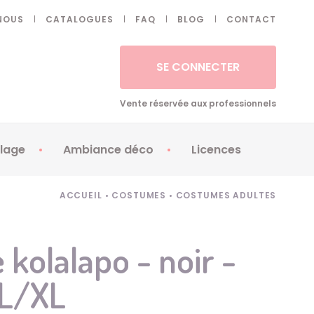
NOUS
CATALOGUES
FAQ
BLOG
CONTACT
SE CONNECTER
Vente réservée aux professionnels
lage
Ambiance déco
Licences
 ongles - Faux cils
Artifices
Apéricubes
ACCUEIL
•
COSTUMES
•
COSTUMES ADULTES
illes
Art de la table
Babybel
illage
Automates
Brice de Nice
kolalapo - noir -
ays
Ballons
Demon Slayer
 L/XL
ss
Bougies
Disney Princess
ouages
Décoration
Fée Clochette