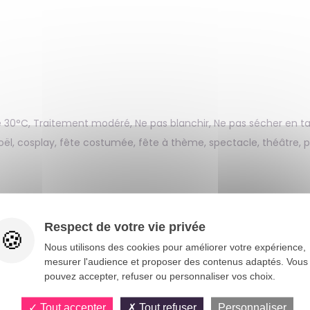
 30°C, Traitement modéré, Ne pas blanchir, Ne pas sécher en t
Noël, cosplay, fête costumée, fête à thème, spectacle, théâtre, p
ginalité et confort !
Respect de votre vie privée
Nous utilisons des cookies pour améliorer votre expérience,
mesurer l'audience et proposer des contenus adaptés. Vous
pouvez accepter, refuser ou personnaliser vos choix.
leur, cette combinaison seconde peau Kolalapo s’impose comm
 une grande liberté de mouvement et un confort optimal, même 
Tout accepter
Tout refuser
Personnaliser