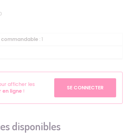
Helium
La Reine des Neiges
0
Pinatas
Lapins Crétins
Aérosols
La Vache Qui Rit
L'étrange Noël Mr 
le commandable
: 1
Minecraft
Minnie
Petronix Defenders
Pokémon
r afficher les
SE CONNECTER
en ligne
!
Robin des Bois
Sonic
Stitch
Super Mario
es disponibles
Vaiana