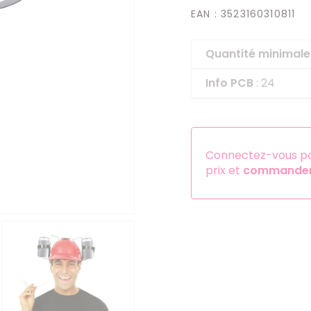
EAN
: 3523160310811
Serre-têtes
Sets d'accessoires
Quantité minima
Autres accessoires
Info PCB
: 24
Connectez-vous pou
prix et
commander 