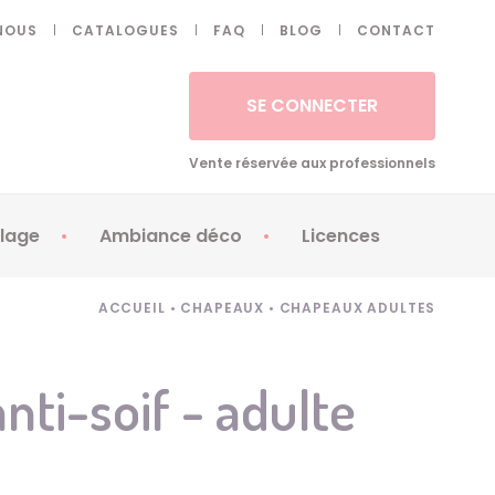
NOUS
CATALOGUES
FAQ
BLOG
CONTACT
SE CONNECTER
Vente réservée aux professionnels
lage
Ambiance déco
Licences
 ongles - Faux cils
Artifices
Apéricubes
ACCUEIL
•
CHAPEAUX
•
CHAPEAUX ADULTES
illes
Art de la table
Babybel
illage
Automates
Brice de Nice
nti-soif - adulte
ays
Ballons
Demon Slayer
ss
Bougies
Disney Princess
ouages
Décoration
Fée Clochette