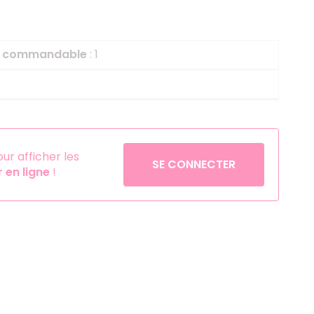
Helium
La Reine des Neiges
Pinatas
Lapins Crétins
le commandable
: 1
Aérosols
La Vache Qui Rit
L'étrange Noël Mr 
Minecraft
Minnie
r afficher les
Petronix Defenders
SE CONNECTER
en ligne
!
Pokémon
Robin des Bois
Sonic
Stitch
Super Mario
Vaiana