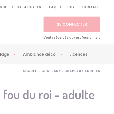
NOUS
CATALOGUES
FAQ
BLOG
CONTACT
SE CONNECTER
Vente réservée aux professionnels
lage
Ambiance déco
Licences
 ongles - Faux cils
Artifices
Apéricubes
ACCUEIL
•
CHAPEAUX
•
CHAPEAUX ADULTES
illes
Art de la table
Babybel
illage
Automates
Brice de Nice
fou du roi - adulte
ays
Ballons
Demon Slayer
ss
Bougies
Disney Princess
ouages
Décoration
Fée Clochette
3