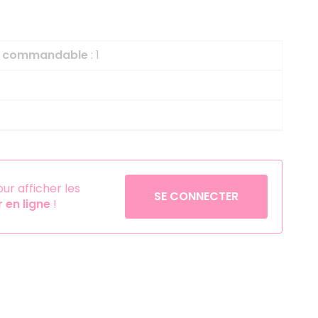
Helium
La Reine des Neiges
Pinatas
Lapins Crétins
le commandable
: 1
Aérosols
La Vache Qui Rit
L'étrange Noël Mr 
Minecraft
Minnie
Petronix Defenders
Pokémon
r afficher les
SE CONNECTER
en ligne
!
Robin des Bois
Sonic
Stitch
Super Mario
Vaiana