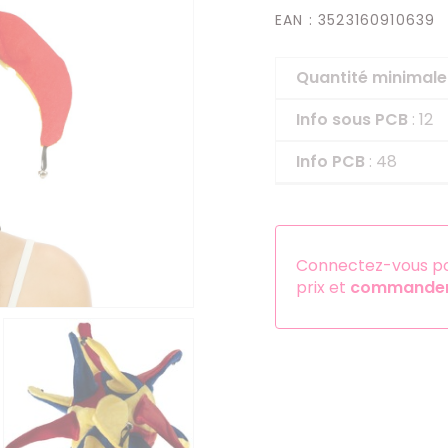
EAN
: 3523160910639
Serre-têtes
Sets d'accessoires
Quantité minima
Autres accessoires
Info sous PCB
: 12
Info PCB
: 48
Connectez-vous pou
prix et
commander 