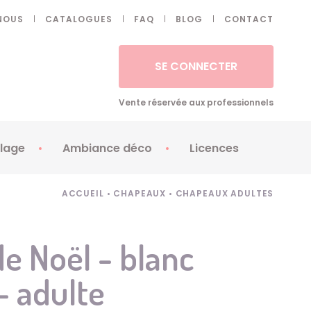
NOUS
CATALOGUES
FAQ
BLOG
CONTACT
SE CONNECTER
Vente réservée aux professionnels
lage
Ambiance déco
Licences
 ongles - Faux cils
Artifices
Apéricubes
ACCUEIL
•
CHAPEAUX
•
CHAPEAUX ADULTES
illes
Art de la table
Babybel
illage
Automates
Brice de Nice
e Noël - blanc
ays
Ballons
Demon Slayer
- adulte
ss
Bougies
Disney Princess
ouages
Décoration
Fée Clochette