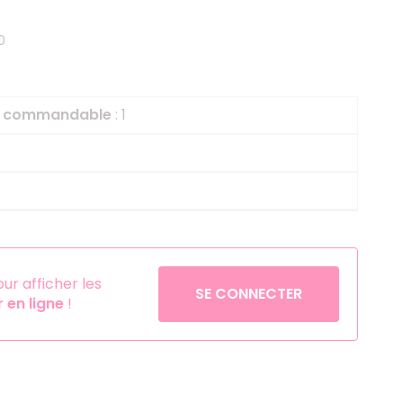
Helium
La Reine des Neiges
0
Pinatas
Lapins Crétins
Aérosols
La Vache Qui Rit
L'étrange Noël Mr 
le commandable
: 1
Minecraft
Minnie
Petronix Defenders
Pokémon
Robin des Bois
r afficher les
SE CONNECTER
Sonic
en ligne
!
Stitch
Super Mario
Vaiana