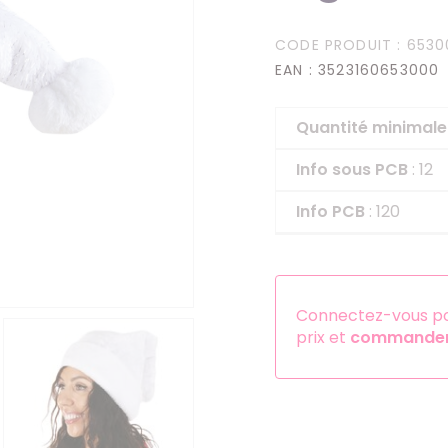
Serre-têtes
CODE PRODUIT
: 6530
Sets d'accessoires
EAN
: 3523160653000
Autres accessoires
Quantité minima
Info sous PCB
: 12
Info PCB
: 120
Connectez-vous pou
prix et
commander 