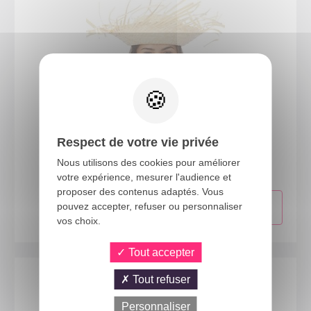
95422
Respect de votre vie privée
Chapeau paille hawaïen - adulte - beige
Nous utilisons des cookies pour améliorer
votre expérience, mesurer l'audience et
proposer des contenus adaptés. Vous
pouvez accepter, refuser ou personnaliser
vos choix.
Tout accepter
Tout refuser
Personnaliser