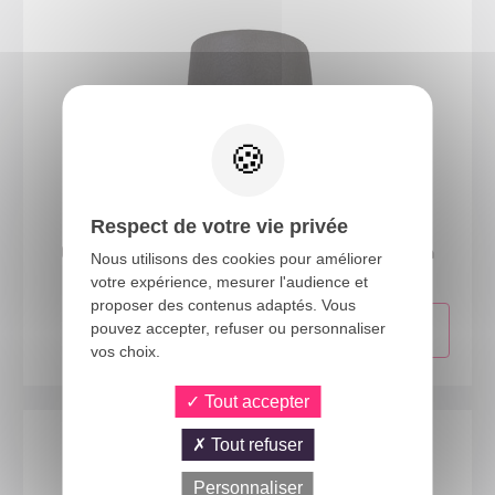
40004
Respect de votre vie privée
Chapeau feutre haut de forme - adulte - noir - 12cm
Nous utilisons des cookies pour améliorer
votre expérience, mesurer l'audience et
proposer des contenus adaptés. Vous
pouvez accepter, refuser ou personnaliser
vos choix.
Tout accepter
Tout refuser
Personnaliser