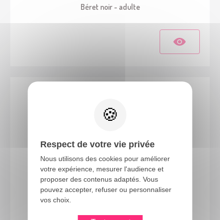
Béret noir - adulte
Respect de votre vie privée
Nous utilisons des cookies pour améliorer
votre expérience, mesurer l'audience et
proposer des contenus adaptés. Vous
63550
pouvez accepter, refuser ou personnaliser
Chapeau haut de forme à paillettes - adulte - or
vos choix.