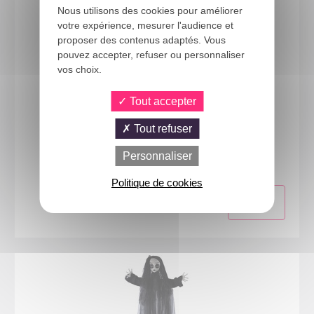
Nous utilisons des cookies pour améliorer
votre expérience, mesurer l'audience et
proposer des contenus adaptés. Vous
pouvez accepter, refuser ou personnaliser
vos choix.
Tout accepter
23033
Tout refuser
Automate à double tête - Clown - animé, sonore,
lumineux - 180cm
Personnaliser
Politique de cookies