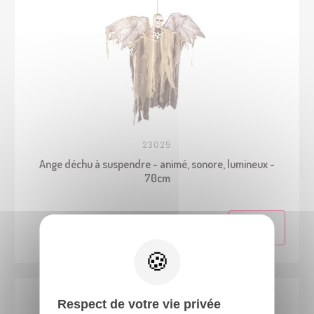
23025
Ange déchu à suspendre - animé, sonore, lumineux -
70cm
Respect de votre vie privée