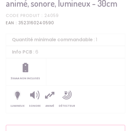
animé, sonore, lumineux - 30cm
CODE PRODUIT
: 24059
EAN
: 3523160240590
Quantité minimale commandable
: 1
Info PCB
: 6
3XAAA NON INCLUSES
LUMINEUX
SONORE
ANIMÉ
DÉTECTEUR