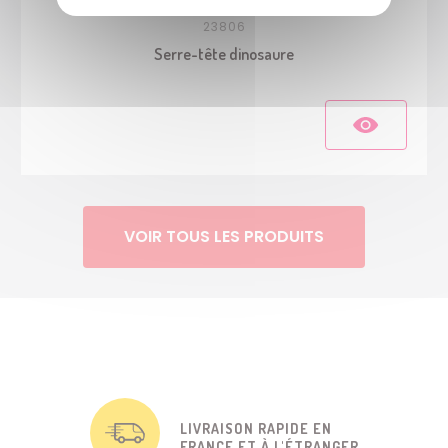
23806
Serre-tête dinosaure
VOIR TOUS LES PRODUITS
LIVRAISON RAPIDE EN
FRANCE ET À L'ÉTRANGER