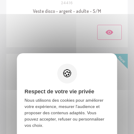
24416
Veste disco - argent - adulte - S/M
Respect de votre vie privée
Nous utilisons des cookies pour améliorer
votre expérience, mesurer l'audience et
proposer des contenus adaptés. Vous
pouvez accepter, refuser ou personnaliser
24410
vos choix.
Gilet disco à capuche - or - adulte - S/M