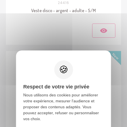
24416
Veste disco - argent - adulte - S/M
Respect de votre vie privée
Nous utilisons des cookies pour améliorer
votre expérience, mesurer l'audience et
proposer des contenus adaptés. Vous
pouvez accepter, refuser ou personnaliser
24410
vos choix.
Gilet disco à capuche - or - adulte - S/M