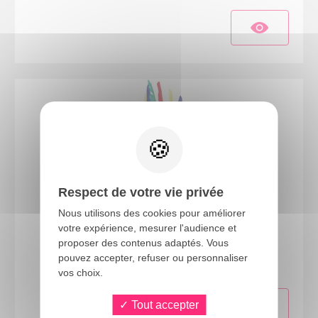
Respect de votre vie privée
Nous utilisons des cookies pour améliorer
votre expérience, mesurer l'audience et
18670
proposer des contenus adaptés. Vous
Coiffe d'indien 14 plumes - multicolore - adulte
pouvez accepter, refuser ou personnaliser
vos choix.
Tout accepter