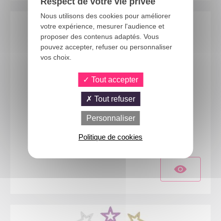
Respect de votre vie privée
Nous utilisons des cookies pour améliorer
votre expérience, mesurer l'audience et
proposer des contenus adaptés. Vous
pouvez accepter, refuser ou personnaliser
vos choix.
Tout accepter
Tout refuser
Personnaliser
23820
Ailes de fée - or
Politique de cookies