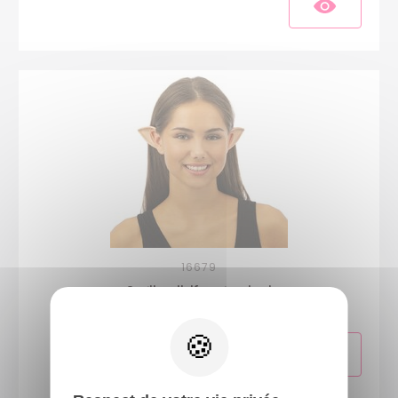
16679
Oreilles d'elfe - standard