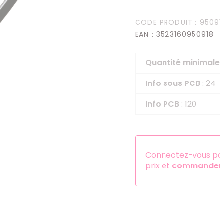
Serre-têtes
CODE PRODUIT
: 9509
Sets d'accessoires
EAN
: 3523160950918
Autres accessoires
Quantité minima
Info sous PCB
: 24
Info PCB
: 120
Connectez-vous pou
prix et
commander 