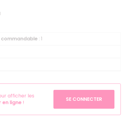
Helium
La Reine des Neiges
1
Pinatas
Lapins Crétins
Aérosols
La Vache Qui Rit
L'étrange Noël Mr 
le commandable
: 1
Minecraft
Minnie
Petronix Defenders
Pokémon
Robin des Bois
r afficher les
SE CONNECTER
Sonic
en ligne
!
Stitch
Super Mario
Vaiana