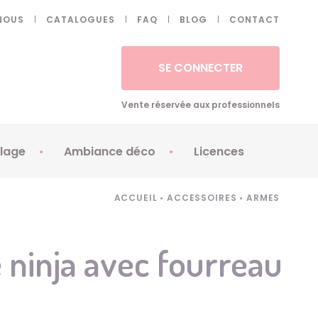
NOUS
CATALOGUES
FAQ
BLOG
CONTACT
SE CONNECTER
Vente réservée aux professionnels
lage
Ambiance déco
Licences
 ongles - Faux cils
Artifices
Apéricubes
ACCUEIL
•
ACCESSOIRES
•
ARMES
illes
Art de la table
Babybel
illage
Automates
Brice de Nice
 ninja avec fourreau
ays
Ballons
Demon Slayer
ss
Bougies
Disney Princess
ouages
Décoration
Fée Clochette