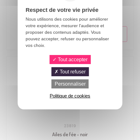
24513
Respect de votre vie privée
Ailes d'ange tissu - 62cm - rouge
Nous utilisons des cookies pour améliorer
votre expérience, mesurer l'audience et
proposer des contenus adaptés. Vous
pouvez accepter, refuser ou personnaliser
vos choix.
Tout accepter
Tout refuser
Personnaliser
Politique de cookies
23819
Ailes de fée - noir