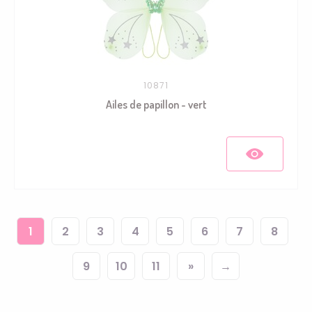
10871
Ailes de papillon - vert
1
2
3
4
5
6
7
8
9
10
11
»
→