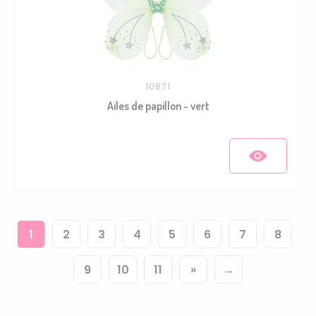
10871
Ailes de papillon - vert
1
2
3
4
5
6
7
8
9
10
11
»
→