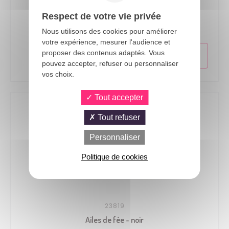
24513
Respect de votre vie privée
Ailes d'ange tissu - 62cm - rouge
Nous utilisons des cookies pour améliorer
votre expérience, mesurer l'audience et
proposer des contenus adaptés. Vous
pouvez accepter, refuser ou personnaliser
vos choix.
Tout accepter
Tout refuser
Personnaliser
Politique de cookies
23819
Ailes de fée - noir