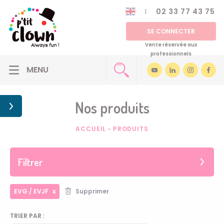
02 33 77 43 75
SE CONNECTER
Vente réservée aux
professionnels
Nos produits
ACCUEIL
•
PRODUITS
Filtrer
EVG / EVJF
Supprimer
TRIER PAR :